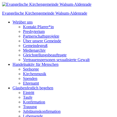
Skip
to
Evangelische Kirchengemeinde
Walsum-Aldenrade
content
Wir
über uns
Kontakt Pfarrer*in
Presbyterium
Partnerschaftsprojekte
Über unsere Gemeinde
Gemeindegruß
Medienarchiv
Gleichstellungs­beauftragte
Vertrauenspersonen sexualisierte Gewalt
Handeln
aktiv für Menschen
Seelsorge
Kirchenmusik
Spenden
Ehrenamt
Glauben
festlich begehen
Eintritt
Taufe
Konfirmation
Trauung
Jubiläumskonfirmation
Lebensende