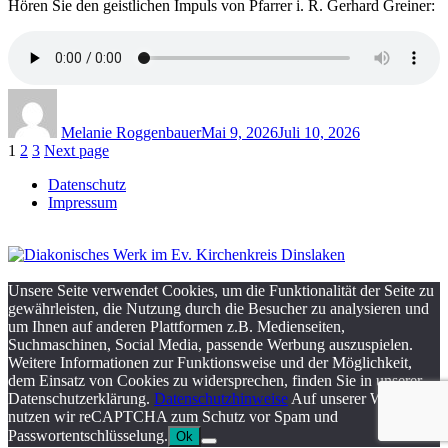
Hören Sie den geistlichen Impuls von Pfarrer i. R. Gerhard Greiner:
Author
Posted
on
Melanie Roggenbauer
Mai 9, 2026
Juli 10, 2026
Seitennummerierung
Page
Page
Page
1
2
3
Next page
der
Datenschutz
Impressum
Beiträge
Unsere Seite verwendet Cookies, um die Funktionalität der Seite zu
gewährleisten, die Nutzung durch die Besucher zu analysieren und
um Ihnen auf anderen Plattformen z.B. Medienseiten,
Suchmaschinen, Social Media, passende Werbung auszuspielen.
Weitere Informationen zur Funktionsweise und der Möglichkeit,
dem Einsatz von Cookies zu widersprechen, finden Sie in unserer
Datenschutzerklärung.
Datenschutzhinweise
Auf unserer Webseite
nutzen wir reCAPTCHA zum Schutz vor Spam und
Passwortentschlüsselung.
Ok