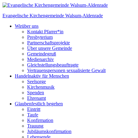
Skip
to
Evangelische Kirchengemeinde
Walsum-Aldenrade
content
Wir
über uns
Kontakt Pfarrer*in
Presbyterium
Partnerschaftsprojekte
Über unsere Gemeinde
Gemeindegruß
Medienarchiv
Gleichstellungs­beauftragte
Vertrauenspersonen sexualisierte Gewalt
Handeln
aktiv für Menschen
Seelsorge
Kirchenmusik
Spenden
Ehrenamt
Glauben
festlich begehen
Eintritt
Taufe
Konfirmation
Trauung
Jubiläumskonfirmation
Lebensende