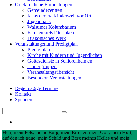
Orte
kirchliche Einrichtungen
Gemeindezentren
Kitas der ev. Kinderwelt vor Ort
Jugendhaus
Walsumer Kolumbarium
Kirchenkreis Dinslaken
Diakonisches Werk
Veranstaltungen
und Predigtplan
Predigtplan
Kirche mit Kindern und Jugendlichen
Gottesdienste in Seniorenheimen
Trauergruppen
Veranstaltungsübersicht
Besondere Veranstaltungen
Regelmäßige Termine
Kontakt
Spenden
Search
Search
for:
Herr, mein Fels, meine Burg, mein Erretter; mein Gott, mein Hort,
auf den ich traue, mein Schild und Berg meines Heiles und mein