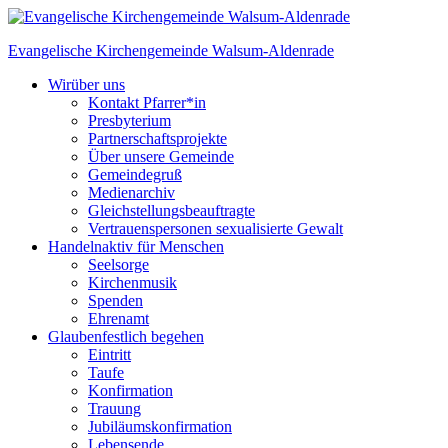
Skip
to
Evangelische Kirchengemeinde
Walsum-Aldenrade
content
Wir
über uns
Kontakt Pfarrer*in
Presbyterium
Partnerschaftsprojekte
Über unsere Gemeinde
Gemeindegruß
Medienarchiv
Gleichstellungs­beauftragte
Vertrauenspersonen sexualisierte Gewalt
Handeln
aktiv für Menschen
Seelsorge
Kirchenmusik
Spenden
Ehrenamt
Glauben
festlich begehen
Eintritt
Taufe
Konfirmation
Trauung
Jubiläumskonfirmation
Lebensende