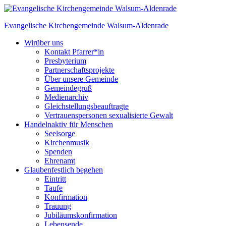
Skip
to
Evangelische Kirchengemeinde
Walsum-Aldenrade
content
Wir
über uns
Kontakt Pfarrer*in
Presbyterium
Partnerschaftsprojekte
Über unsere Gemeinde
Gemeindegruß
Medienarchiv
Gleichstellungs­beauftragte
Vertrauenspersonen sexualisierte Gewalt
Handeln
aktiv für Menschen
Seelsorge
Kirchenmusik
Spenden
Ehrenamt
Glauben
festlich begehen
Eintritt
Taufe
Konfirmation
Trauung
Jubiläumskonfirmation
Lebensende