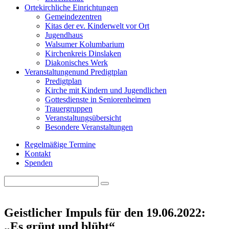
Orte
kirchliche Einrichtungen
Gemeindezentren
Kitas der ev. Kinderwelt vor Ort
Jugendhaus
Walsumer Kolumbarium
Kirchenkreis Dinslaken
Diakonisches Werk
Veranstaltungen
und Predigtplan
Predigtplan
Kirche mit Kindern und Jugendlichen
Gottesdienste in Seniorenheimen
Trauergruppen
Veranstaltungsübersicht
Besondere Veranstaltungen
Regelmäßige Termine
Kontakt
Spenden
Search
Search
for:
Geistlicher Impuls für den 19.06.2022:
„Es grünt und blüht“