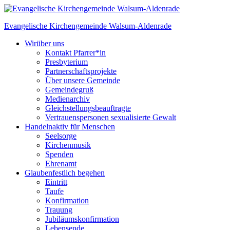
Skip
to
Evangelische Kirchengemeinde
Walsum-Aldenrade
content
Wir
über uns
Kontakt Pfarrer*in
Presbyterium
Partnerschaftsprojekte
Über unsere Gemeinde
Gemeindegruß
Medienarchiv
Gleichstellungs­beauftragte
Vertrauenspersonen sexualisierte Gewalt
Handeln
aktiv für Menschen
Seelsorge
Kirchenmusik
Spenden
Ehrenamt
Glauben
festlich begehen
Eintritt
Taufe
Konfirmation
Trauung
Jubiläumskonfirmation
Lebensende