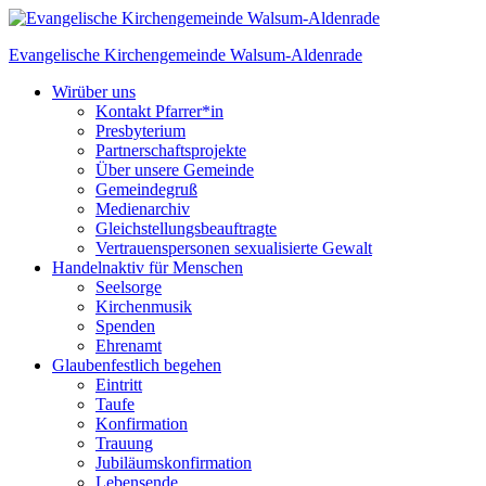
Skip
to
Evangelische Kirchengemeinde
Walsum-Aldenrade
content
Wir
über uns
Kontakt Pfarrer*in
Presbyterium
Partnerschaftsprojekte
Über unsere Gemeinde
Gemeindegruß
Medienarchiv
Gleichstellungs­beauftragte
Vertrauenspersonen sexualisierte Gewalt
Handeln
aktiv für Menschen
Seelsorge
Kirchenmusik
Spenden
Ehrenamt
Glauben
festlich begehen
Eintritt
Taufe
Konfirmation
Trauung
Jubiläumskonfirmation
Lebensende