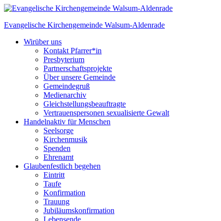
Skip
to
Evangelische Kirchengemeinde
Walsum-Aldenrade
content
Wir
über uns
Kontakt Pfarrer*in
Presbyterium
Partnerschaftsprojekte
Über unsere Gemeinde
Gemeindegruß
Medienarchiv
Gleichstellungs­beauftragte
Vertrauenspersonen sexualisierte Gewalt
Handeln
aktiv für Menschen
Seelsorge
Kirchenmusik
Spenden
Ehrenamt
Glauben
festlich begehen
Eintritt
Taufe
Konfirmation
Trauung
Jubiläumskonfirmation
Lebensende