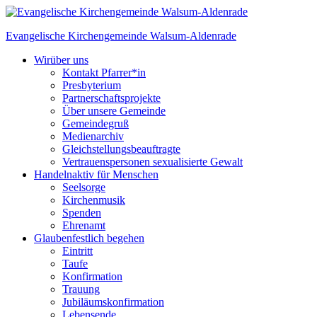
Skip
to
Evangelische Kirchengemeinde
Walsum-Aldenrade
content
Wir
über uns
Kontakt Pfarrer*in
Presbyterium
Partnerschaftsprojekte
Über unsere Gemeinde
Gemeindegruß
Medienarchiv
Gleichstellungs­beauftragte
Vertrauenspersonen sexualisierte Gewalt
Handeln
aktiv für Menschen
Seelsorge
Kirchenmusik
Spenden
Ehrenamt
Glauben
festlich begehen
Eintritt
Taufe
Konfirmation
Trauung
Jubiläumskonfirmation
Lebensende