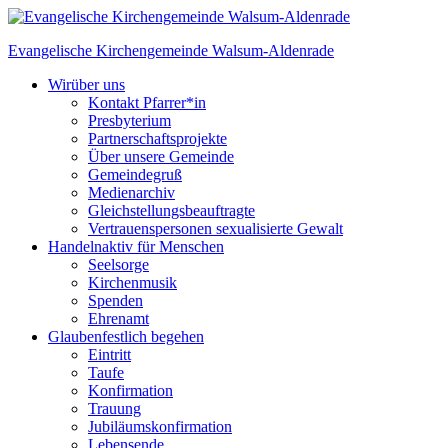
Skip
to
Evangelische Kirchengemeinde
Walsum-Aldenrade
content
Wir
über uns
Kontakt Pfarrer*in
Presbyterium
Partnerschaftsprojekte
Über unsere Gemeinde
Gemeindegruß
Medienarchiv
Gleichstellungs­beauftragte
Vertrauenspersonen sexualisierte Gewalt
Handeln
aktiv für Menschen
Seelsorge
Kirchenmusik
Spenden
Ehrenamt
Glauben
festlich begehen
Eintritt
Taufe
Konfirmation
Trauung
Jubiläumskonfirmation
Lebensende