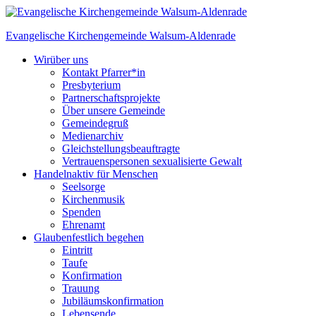
Skip
to
Evangelische Kirchengemeinde
Walsum-Aldenrade
content
Wir
über uns
Kontakt Pfarrer*in
Presbyterium
Partnerschaftsprojekte
Über unsere Gemeinde
Gemeindegruß
Medienarchiv
Gleichstellungs­beauftragte
Vertrauenspersonen sexualisierte Gewalt
Handeln
aktiv für Menschen
Seelsorge
Kirchenmusik
Spenden
Ehrenamt
Glauben
festlich begehen
Eintritt
Taufe
Konfirmation
Trauung
Jubiläumskonfirmation
Lebensende