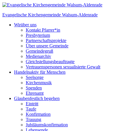
Skip
to
Evangelische Kirchengemeinde
Walsum-Aldenrade
content
Wir
über uns
Kontakt Pfarrer*in
Presbyterium
Partnerschaftsprojekte
Über unsere Gemeinde
Gemeindegruß
Medienarchiv
Gleichstellungs­beauftragte
Vertrauenspersonen sexualisierte Gewalt
Handeln
aktiv für Menschen
Seelsorge
Kirchenmusik
Spenden
Ehrenamt
Glauben
festlich begehen
Eintritt
Taufe
Konfirmation
Trauung
Jubiläumskonfirmation
Lebensende