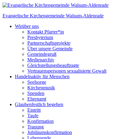
Skip
to
Evangelische Kirchengemeinde
Walsum-Aldenrade
content
Wir
über uns
Kontakt Pfarrer*in
Presbyterium
Partnerschaftsprojekte
Über unsere Gemeinde
Gemeindegruß
Medienarchiv
Gleichstellungs­beauftragte
Vertrauenspersonen sexualisierte Gewalt
Handeln
aktiv für Menschen
Seelsorge
Kirchenmusik
Spenden
Ehrenamt
Glauben
festlich begehen
Eintritt
Taufe
Konfirmation
Trauung
Jubiläumskonfirmation
Lebensende