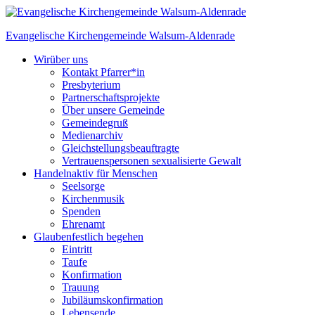
Skip
to
Evangelische Kirchengemeinde
Walsum-Aldenrade
content
Wir
über uns
Kontakt Pfarrer*in
Presbyterium
Partnerschaftsprojekte
Über unsere Gemeinde
Gemeindegruß
Medienarchiv
Gleichstellungs­beauftragte
Vertrauenspersonen sexualisierte Gewalt
Handeln
aktiv für Menschen
Seelsorge
Kirchenmusik
Spenden
Ehrenamt
Glauben
festlich begehen
Eintritt
Taufe
Konfirmation
Trauung
Jubiläumskonfirmation
Lebensende