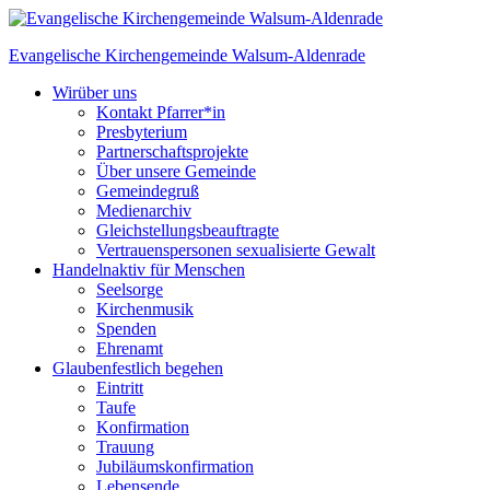
Skip
to
Evangelische Kirchengemeinde
Walsum-Aldenrade
content
Wir
über uns
Kontakt Pfarrer*in
Presbyterium
Partnerschaftsprojekte
Über unsere Gemeinde
Gemeindegruß
Medienarchiv
Gleichstellungs­beauftragte
Vertrauenspersonen sexualisierte Gewalt
Handeln
aktiv für Menschen
Seelsorge
Kirchenmusik
Spenden
Ehrenamt
Glauben
festlich begehen
Eintritt
Taufe
Konfirmation
Trauung
Jubiläumskonfirmation
Lebensende