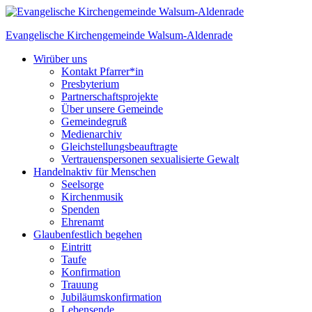
Skip
to
Evangelische Kirchengemeinde
Walsum-Aldenrade
content
Wir
über uns
Kontakt Pfarrer*in
Presbyterium
Partnerschaftsprojekte
Über unsere Gemeinde
Gemeindegruß
Medienarchiv
Gleichstellungs­beauftragte
Vertrauenspersonen sexualisierte Gewalt
Handeln
aktiv für Menschen
Seelsorge
Kirchenmusik
Spenden
Ehrenamt
Glauben
festlich begehen
Eintritt
Taufe
Konfirmation
Trauung
Jubiläumskonfirmation
Lebensende