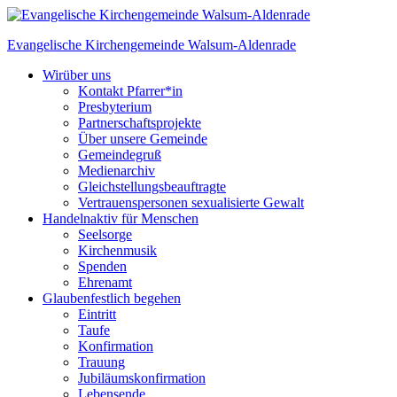
Skip
to
Evangelische Kirchengemeinde
Walsum-Aldenrade
content
Wir
über uns
Kontakt Pfarrer*in
Presbyterium
Partnerschaftsprojekte
Über unsere Gemeinde
Gemeindegruß
Medienarchiv
Gleichstellungs­beauftragte
Vertrauenspersonen sexualisierte Gewalt
Handeln
aktiv für Menschen
Seelsorge
Kirchenmusik
Spenden
Ehrenamt
Glauben
festlich begehen
Eintritt
Taufe
Konfirmation
Trauung
Jubiläumskonfirmation
Lebensende