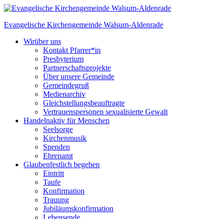
Skip
to
Evangelische Kirchengemeinde
Walsum-Aldenrade
content
Wir
über uns
Kontakt Pfarrer*in
Presbyterium
Partnerschaftsprojekte
Über unsere Gemeinde
Gemeindegruß
Medienarchiv
Gleichstellungs­beauftragte
Vertrauenspersonen sexualisierte Gewalt
Handeln
aktiv für Menschen
Seelsorge
Kirchenmusik
Spenden
Ehrenamt
Glauben
festlich begehen
Eintritt
Taufe
Konfirmation
Trauung
Jubiläumskonfirmation
Lebensende