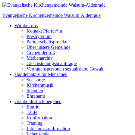
Skip
to
Evangelische Kirchengemeinde
Walsum-Aldenrade
content
Wir
über uns
Kontakt Pfarrer*in
Presbyterium
Partnerschaftsprojekte
Über unsere Gemeinde
Gemeindegruß
Medienarchiv
Gleichstellungs­beauftragte
Vertrauenspersonen sexualisierte Gewalt
Handeln
aktiv für Menschen
Seelsorge
Kirchenmusik
Spenden
Ehrenamt
Glauben
festlich begehen
Eintritt
Taufe
Konfirmation
Trauung
Jubiläumskonfirmation
Lebensende