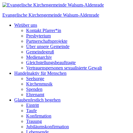
Skip
to
Evangelische Kirchengemeinde
Walsum-Aldenrade
content
Wir
über uns
Kontakt Pfarrer*in
Presbyterium
Partnerschaftsprojekte
Über unsere Gemeinde
Gemeindegruß
Medienarchiv
Gleichstellungs­beauftragte
Vertrauenspersonen sexualisierte Gewalt
Handeln
aktiv für Menschen
Seelsorge
Kirchenmusik
Spenden
Ehrenamt
Glauben
festlich begehen
Eintritt
Taufe
Konfirmation
Trauung
Jubiläumskonfirmation
Lebensende