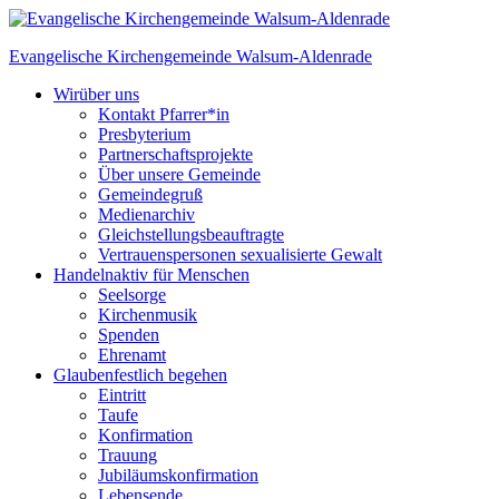
Skip
to
Evangelische Kirchengemeinde
Walsum-Aldenrade
content
Wir
über uns
Kontakt Pfarrer*in
Presbyterium
Partnerschaftsprojekte
Über unsere Gemeinde
Gemeindegruß
Medienarchiv
Gleichstellungs­beauftragte
Vertrauenspersonen sexualisierte Gewalt
Handeln
aktiv für Menschen
Seelsorge
Kirchenmusik
Spenden
Ehrenamt
Glauben
festlich begehen
Eintritt
Taufe
Konfirmation
Trauung
Jubiläumskonfirmation
Lebensende