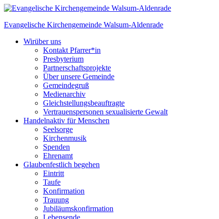
Skip
to
Evangelische Kirchengemeinde
Walsum-Aldenrade
content
Wir
über uns
Kontakt Pfarrer*in
Presbyterium
Partnerschaftsprojekte
Über unsere Gemeinde
Gemeindegruß
Medienarchiv
Gleichstellungs­beauftragte
Vertrauenspersonen sexualisierte Gewalt
Handeln
aktiv für Menschen
Seelsorge
Kirchenmusik
Spenden
Ehrenamt
Glauben
festlich begehen
Eintritt
Taufe
Konfirmation
Trauung
Jubiläumskonfirmation
Lebensende