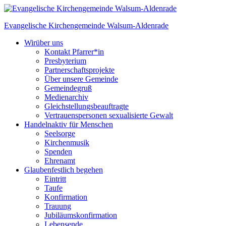
Skip
to
Evangelische Kirchengemeinde
Walsum-Aldenrade
content
Wir
über uns
Kontakt Pfarrer*in
Presbyterium
Partnerschaftsprojekte
Über unsere Gemeinde
Gemeindegruß
Medienarchiv
Gleichstellungs­beauftragte
Vertrauenspersonen sexualisierte Gewalt
Handeln
aktiv für Menschen
Seelsorge
Kirchenmusik
Spenden
Ehrenamt
Glauben
festlich begehen
Eintritt
Taufe
Konfirmation
Trauung
Jubiläumskonfirmation
Lebensende