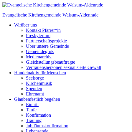
Skip
to
Evangelische Kirchengemeinde
Walsum-Aldenrade
content
Wir
über uns
Kontakt Pfarrer*in
Presbyterium
Partnerschaftsprojekte
Über unsere Gemeinde
Gemeindegruß
Medienarchiv
Gleichstellungs­beauftragte
Vertrauenspersonen sexualisierte Gewalt
Handeln
aktiv für Menschen
Seelsorge
Kirchenmusik
Spenden
Ehrenamt
Glauben
festlich begehen
Eintritt
Taufe
Konfirmation
Trauung
Jubiläumskonfirmation
Lebensende