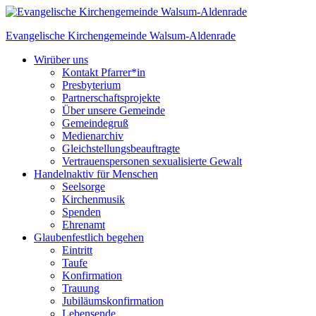
Skip
to
Evangelische Kirchengemeinde
Walsum-Aldenrade
content
Wir
über uns
Kontakt Pfarrer*in
Presbyterium
Partnerschaftsprojekte
Über unsere Gemeinde
Gemeindegruß
Medienarchiv
Gleichstellungs­beauftragte
Vertrauenspersonen sexualisierte Gewalt
Handeln
aktiv für Menschen
Seelsorge
Kirchenmusik
Spenden
Ehrenamt
Glauben
festlich begehen
Eintritt
Taufe
Konfirmation
Trauung
Jubiläumskonfirmation
Lebensende