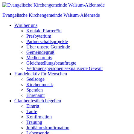
Skip
to
Evangelische Kirchengemeinde
Walsum-Aldenrade
content
Wir
über uns
Kontakt Pfarrer*in
Presbyterium
Partnerschaftsprojekte
Über unsere Gemeinde
Gemeindegruß
Medienarchiv
Gleichstellungs­beauftragte
Vertrauenspersonen sexualisierte Gewalt
Handeln
aktiv für Menschen
Seelsorge
Kirchenmusik
Spenden
Ehrenamt
Glauben
festlich begehen
Eintritt
Taufe
Konfirmation
Trauung
Jubiläumskonfirmation
Lebensende