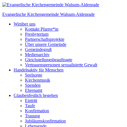
Skip
to
Evangelische Kirchengemeinde
Walsum-Aldenrade
content
Wir
über uns
Kontakt Pfarrer*in
Presbyterium
Partnerschaftsprojekte
Über unsere Gemeinde
Gemeindegruß
Medienarchiv
Gleichstellungs­beauftragte
Vertrauenspersonen sexualisierte Gewalt
Handeln
aktiv für Menschen
Seelsorge
Kirchenmusik
Spenden
Ehrenamt
Glauben
festlich begehen
Eintritt
Taufe
Konfirmation
Trauung
Jubiläumskonfirmation
Lebensende