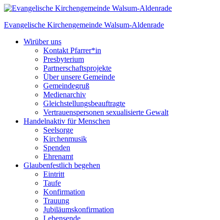
Skip
to
Evangelische Kirchengemeinde
Walsum-Aldenrade
content
Wir
über uns
Kontakt Pfarrer*in
Presbyterium
Partnerschaftsprojekte
Über unsere Gemeinde
Gemeindegruß
Medienarchiv
Gleichstellungs­beauftragte
Vertrauenspersonen sexualisierte Gewalt
Handeln
aktiv für Menschen
Seelsorge
Kirchenmusik
Spenden
Ehrenamt
Glauben
festlich begehen
Eintritt
Taufe
Konfirmation
Trauung
Jubiläumskonfirmation
Lebensende