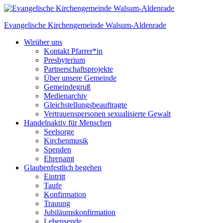
Skip
to
Evangelische Kirchengemeinde
Walsum-Aldenrade
content
Wir
über uns
Kontakt Pfarrer*in
Presbyterium
Partnerschaftsprojekte
Über unsere Gemeinde
Gemeindegruß
Medienarchiv
Gleichstellungs­beauftragte
Vertrauenspersonen sexualisierte Gewalt
Handeln
aktiv für Menschen
Seelsorge
Kirchenmusik
Spenden
Ehrenamt
Glauben
festlich begehen
Eintritt
Taufe
Konfirmation
Trauung
Jubiläumskonfirmation
Lebensende