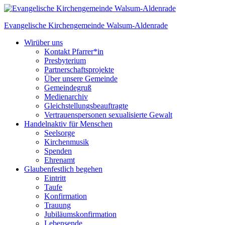
Skip
to
Evangelische Kirchengemeinde
Walsum-Aldenrade
content
Wir
über uns
Kontakt Pfarrer*in
Presbyterium
Partnerschaftsprojekte
Über unsere Gemeinde
Gemeindegruß
Medienarchiv
Gleichstellungs­beauftragte
Vertrauenspersonen sexualisierte Gewalt
Handeln
aktiv für Menschen
Seelsorge
Kirchenmusik
Spenden
Ehrenamt
Glauben
festlich begehen
Eintritt
Taufe
Konfirmation
Trauung
Jubiläumskonfirmation
Lebensende