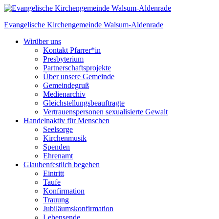
Skip
to
Evangelische Kirchengemeinde
Walsum-Aldenrade
content
Wir
über uns
Kontakt Pfarrer*in
Presbyterium
Partnerschaftsprojekte
Über unsere Gemeinde
Gemeindegruß
Medienarchiv
Gleichstellungs­beauftragte
Vertrauenspersonen sexualisierte Gewalt
Handeln
aktiv für Menschen
Seelsorge
Kirchenmusik
Spenden
Ehrenamt
Glauben
festlich begehen
Eintritt
Taufe
Konfirmation
Trauung
Jubiläumskonfirmation
Lebensende