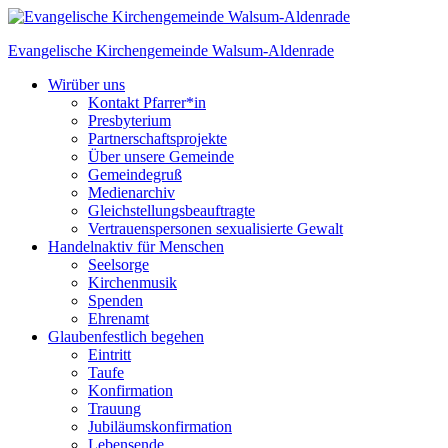
Skip
to
Evangelische Kirchengemeinde
Walsum-Aldenrade
content
Wir
über uns
Kontakt Pfarrer*in
Presbyterium
Partnerschaftsprojekte
Über unsere Gemeinde
Gemeindegruß
Medienarchiv
Gleichstellungs­beauftragte
Vertrauenspersonen sexualisierte Gewalt
Handeln
aktiv für Menschen
Seelsorge
Kirchenmusik
Spenden
Ehrenamt
Glauben
festlich begehen
Eintritt
Taufe
Konfirmation
Trauung
Jubiläumskonfirmation
Lebensende