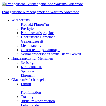
Skip
to
Evangelische Kirchengemeinde
Walsum-Aldenrade
content
Wir
über uns
Kontakt Pfarrer*in
Presbyterium
Partnerschaftsprojekte
Über unsere Gemeinde
Gemeindegruß
Medienarchiv
Gleichstellungs­beauftragte
Vertrauenspersonen sexualisierte Gewalt
Handeln
aktiv für Menschen
Seelsorge
Kirchenmusik
Spenden
Ehrenamt
Glauben
festlich begehen
Eintritt
Taufe
Konfirmation
Trauung
Jubiläumskonfirmation
Lebensende