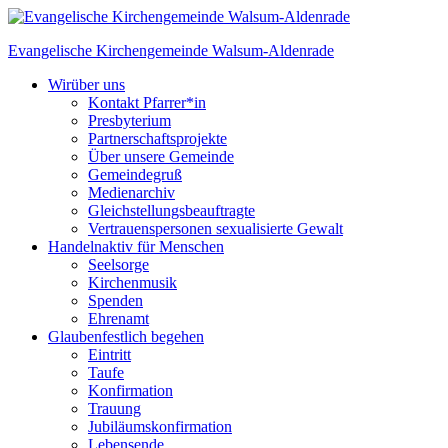
Skip
to
Evangelische Kirchengemeinde
Walsum-Aldenrade
content
Wir
über uns
Kontakt Pfarrer*in
Presbyterium
Partnerschaftsprojekte
Über unsere Gemeinde
Gemeindegruß
Medienarchiv
Gleichstellungs­beauftragte
Vertrauenspersonen sexualisierte Gewalt
Handeln
aktiv für Menschen
Seelsorge
Kirchenmusik
Spenden
Ehrenamt
Glauben
festlich begehen
Eintritt
Taufe
Konfirmation
Trauung
Jubiläumskonfirmation
Lebensende