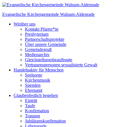
Skip
to
Evangelische Kirchengemeinde
Walsum-Aldenrade
content
Wir
über uns
Kontakt Pfarrer*in
Presbyterium
Partnerschaftsprojekte
Über unsere Gemeinde
Gemeindegruß
Medienarchiv
Gleichstellungs­beauftragte
Vertrauenspersonen sexualisierte Gewalt
Handeln
aktiv für Menschen
Seelsorge
Kirchenmusik
Spenden
Ehrenamt
Glauben
festlich begehen
Eintritt
Taufe
Konfirmation
Trauung
Jubiläumskonfirmation
Lebensende