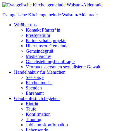
Skip
to
Evangelische Kirchengemeinde
Walsum-Aldenrade
content
Wir
über uns
Kontakt Pfarrer*in
Presbyterium
Partnerschaftsprojekte
Über unsere Gemeinde
Gemeindegruß
Medienarchiv
Gleichstellungs­beauftragte
Vertrauenspersonen sexualisierte Gewalt
Handeln
aktiv für Menschen
Seelsorge
Kirchenmusik
Spenden
Ehrenamt
Glauben
festlich begehen
Eintritt
Taufe
Konfirmation
Trauung
Jubiläumskonfirmation
Lebensende