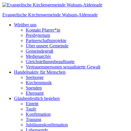
Skip
to
Evangelische Kirchengemeinde
Walsum-Aldenrade
content
Wir
über uns
Kontakt Pfarrer*in
Presbyterium
Partnerschaftsprojekte
Über unsere Gemeinde
Gemeindegruß
Medienarchiv
Gleichstellungs­beauftragte
Vertrauenspersonen sexualisierte Gewalt
Handeln
aktiv für Menschen
Seelsorge
Kirchenmusik
Spenden
Ehrenamt
Glauben
festlich begehen
Eintritt
Taufe
Konfirmation
Trauung
Jubiläumskonfirmation
Lebensende