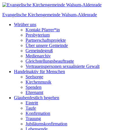
Skip
to
Evangelische Kirchengemeinde
Walsum-Aldenrade
content
Wir
über uns
Kontakt Pfarrer*in
Presbyterium
Partnerschaftsprojekte
Über unsere Gemeinde
Gemeindegruß
Medienarchiv
Gleichstellungs­beauftragte
Vertrauenspersonen sexualisierte Gewalt
Handeln
aktiv für Menschen
Seelsorge
Kirchenmusik
Spenden
Ehrenamt
Glauben
festlich begehen
Eintritt
Taufe
Konfirmation
Trauung
Jubiläumskonfirmation
Lebensende