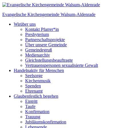
Skip
to
Evangelische Kirchengemeinde
Walsum-Aldenrade
content
Wir
über uns
Kontakt Pfarrer*in
Presbyterium
Partnerschaftsprojekte
Über unsere Gemeinde
Gemeindegruß
Medienarchiv
Gleichstellungs­beauftragte
Vertrauenspersonen sexualisierte Gewalt
Handeln
aktiv für Menschen
Seelsorge
Kirchenmusik
Spenden
Ehrenamt
Glauben
festlich begehen
Eintritt
Taufe
Konfirmation
Trauung
Jubiläumskonfirmation
Lebensende