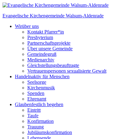
Skip
to
Evangelische Kirchengemeinde
Walsum-Aldenrade
content
Wir
über uns
Kontakt Pfarrer*in
Presbyterium
Partnerschaftsprojekte
Über unsere Gemeinde
Gemeindegruß
Medienarchiv
Gleichstellungs­beauftragte
Vertrauenspersonen sexualisierte Gewalt
Handeln
aktiv für Menschen
Seelsorge
Kirchenmusik
Spenden
Ehrenamt
Glauben
festlich begehen
Eintritt
Taufe
Konfirmation
Trauung
Jubiläumskonfirmation
Lebensende