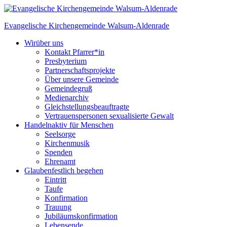
Skip
to
Evangelische Kirchengemeinde
Walsum-Aldenrade
content
Wir
über uns
Kontakt Pfarrer*in
Presbyterium
Partnerschaftsprojekte
Über unsere Gemeinde
Gemeindegruß
Medienarchiv
Gleichstellungs­beauftragte
Vertrauenspersonen sexualisierte Gewalt
Handeln
aktiv für Menschen
Seelsorge
Kirchenmusik
Spenden
Ehrenamt
Glauben
festlich begehen
Eintritt
Taufe
Konfirmation
Trauung
Jubiläumskonfirmation
Lebensende