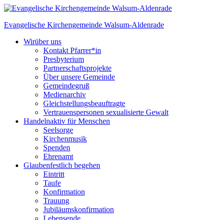
Skip
to
Evangelische Kirchengemeinde
Walsum-Aldenrade
content
Wir
über uns
Kontakt Pfarrer*in
Presbyterium
Partnerschaftsprojekte
Über unsere Gemeinde
Gemeindegruß
Medienarchiv
Gleichstellungs­beauftragte
Vertrauenspersonen sexualisierte Gewalt
Handeln
aktiv für Menschen
Seelsorge
Kirchenmusik
Spenden
Ehrenamt
Glauben
festlich begehen
Eintritt
Taufe
Konfirmation
Trauung
Jubiläumskonfirmation
Lebensende