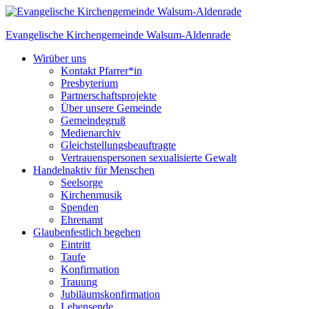
Skip
to
Evangelische Kirchengemeinde
Walsum-Aldenrade
content
Wir
über uns
Kontakt Pfarrer*in
Presbyterium
Partnerschaftsprojekte
Über unsere Gemeinde
Gemeindegruß
Medienarchiv
Gleichstellungs­beauftragte
Vertrauenspersonen sexualisierte Gewalt
Handeln
aktiv für Menschen
Seelsorge
Kirchenmusik
Spenden
Ehrenamt
Glauben
festlich begehen
Eintritt
Taufe
Konfirmation
Trauung
Jubiläumskonfirmation
Lebensende