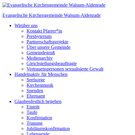
Skip
to
Evangelische Kirchengemeinde
Walsum-Aldenrade
content
Wir
über uns
Kontakt Pfarrer*in
Presbyterium
Partnerschaftsprojekte
Über unsere Gemeinde
Gemeindegruß
Medienarchiv
Gleichstellungs­beauftragte
Vertrauenspersonen sexualisierte Gewalt
Handeln
aktiv für Menschen
Seelsorge
Kirchenmusik
Spenden
Ehrenamt
Glauben
festlich begehen
Eintritt
Taufe
Konfirmation
Trauung
Jubiläumskonfirmation
Lebensende