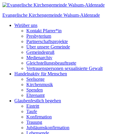
Skip
to
Evangelische Kirchengemeinde
Walsum-Aldenrade
content
Wir
über uns
Kontakt Pfarrer*in
Presbyterium
Partnerschaftsprojekte
Über unsere Gemeinde
Gemeindegruß
Medienarchiv
Gleichstellungs­beauftragte
Vertrauenspersonen sexualisierte Gewalt
Handeln
aktiv für Menschen
Seelsorge
Kirchenmusik
Spenden
Ehrenamt
Glauben
festlich begehen
Eintritt
Taufe
Konfirmation
Trauung
Jubiläumskonfirmation
Lebensende