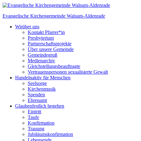
Skip
to
Evangelische Kirchengemeinde
Walsum-Aldenrade
content
Wir
über uns
Kontakt Pfarrer*in
Presbyterium
Partnerschaftsprojekte
Über unsere Gemeinde
Gemeindegruß
Medienarchiv
Gleichstellungs­beauftragte
Vertrauenspersonen sexualisierte Gewalt
Handeln
aktiv für Menschen
Seelsorge
Kirchenmusik
Spenden
Ehrenamt
Glauben
festlich begehen
Eintritt
Taufe
Konfirmation
Trauung
Jubiläumskonfirmation
Lebensende