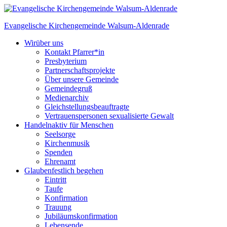
Skip
to
Evangelische Kirchengemeinde
Walsum-Aldenrade
content
Wir
über uns
Kontakt Pfarrer*in
Presbyterium
Partnerschaftsprojekte
Über unsere Gemeinde
Gemeindegruß
Medienarchiv
Gleichstellungs­beauftragte
Vertrauenspersonen sexualisierte Gewalt
Handeln
aktiv für Menschen
Seelsorge
Kirchenmusik
Spenden
Ehrenamt
Glauben
festlich begehen
Eintritt
Taufe
Konfirmation
Trauung
Jubiläumskonfirmation
Lebensende