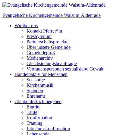
Skip
to
Evangelische Kirchengemeinde
Walsum-Aldenrade
content
Wir
über uns
Kontakt Pfarrer*in
Presbyterium
Partnerschaftsprojekte
Über unsere Gemeinde
Gemeindegruß
Medienarchiv
Gleichstellungs­beauftragte
Vertrauenspersonen sexualisierte Gewalt
Handeln
aktiv für Menschen
Seelsorge
Kirchenmusik
Spenden
Ehrenamt
Glauben
festlich begehen
Eintritt
Taufe
Konfirmation
Trauung
Jubiläumskonfirmation
Lebensende