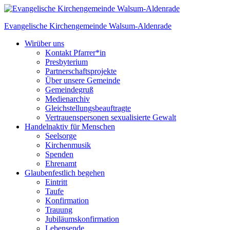
Skip
to
Evangelische Kirchengemeinde
Walsum-Aldenrade
content
Wir
über uns
Kontakt Pfarrer*in
Presbyterium
Partnerschaftsprojekte
Über unsere Gemeinde
Gemeindegruß
Medienarchiv
Gleichstellungs­beauftragte
Vertrauenspersonen sexualisierte Gewalt
Handeln
aktiv für Menschen
Seelsorge
Kirchenmusik
Spenden
Ehrenamt
Glauben
festlich begehen
Eintritt
Taufe
Konfirmation
Trauung
Jubiläumskonfirmation
Lebensende