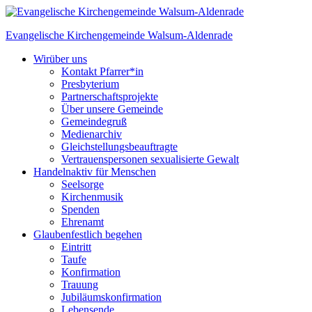
Skip
to
Evangelische Kirchengemeinde
Walsum-Aldenrade
content
Wir
über uns
Kontakt Pfarrer*in
Presbyterium
Partnerschaftsprojekte
Über unsere Gemeinde
Gemeindegruß
Medienarchiv
Gleichstellungs­beauftragte
Vertrauenspersonen sexualisierte Gewalt
Handeln
aktiv für Menschen
Seelsorge
Kirchenmusik
Spenden
Ehrenamt
Glauben
festlich begehen
Eintritt
Taufe
Konfirmation
Trauung
Jubiläumskonfirmation
Lebensende