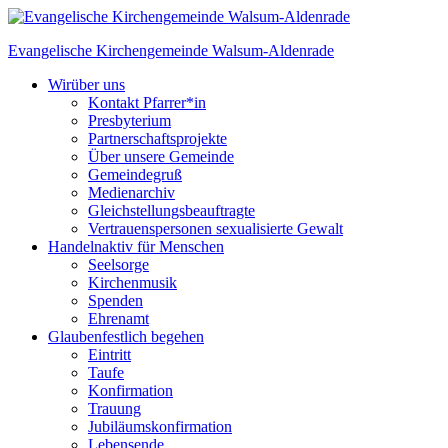
Skip
to
Evangelische Kirchengemeinde
Walsum-Aldenrade
content
Wir
über uns
Kontakt Pfarrer*in
Presbyterium
Partnerschaftsprojekte
Über unsere Gemeinde
Gemeindegruß
Medienarchiv
Gleichstellungs­beauftragte
Vertrauenspersonen sexualisierte Gewalt
Handeln
aktiv für Menschen
Seelsorge
Kirchenmusik
Spenden
Ehrenamt
Glauben
festlich begehen
Eintritt
Taufe
Konfirmation
Trauung
Jubiläumskonfirmation
Lebensende